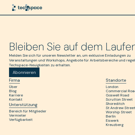
offi
omme
al
Bleiben Sie auf dem Lauf
Melden Sie sich für unseren Newsletter an, um exklusive Einladungen zu
Veranstaltungen und Workshops, Angebote für Arbeitsbereiche und rege
Techspace-Neuigkeiten zu erhalten.
Abonnieren
Firma
Standorte
Über
London
Blog
Commercial Roa
Karriere
Goswell Road
Kontakt
Scrutton Street
Shoreditch
Unterstützung
St Andrew Stree
Bereich für Mitglieder
Worship Street
Vermieter
Berlín
Verfügbarkeit
Eiswerk
Kreuzberg