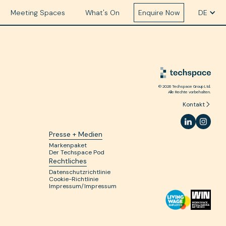
 e-c
port
Meeting Spaces
What's On
Enquire Now
DE
© 2026 Techspace Group Ltd.
Alle Rechte vorbehalten.
Kontakt
Presse + Medien
Markenpaket
Der Techspace Pod
Rechtliches
Datenschutzrichtlinie
Cookie-Richtlinie
Impressum/Impressum