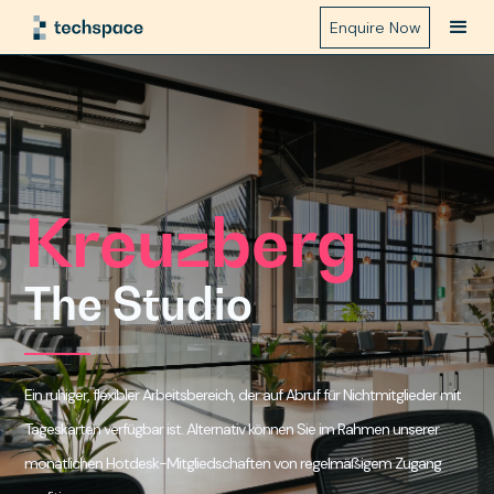
Enquire Now
Kreuzberg
The Studio
Ein ruhiger, flexibler Arbeitsbereich, der auf Abruf für Nichtmitglieder mit
Tageskarten verfügbar ist. Alternativ können Sie im Rahmen unserer
monatlichen Hotdesk-Mitgliedschaften von regelmäßigem Zugang