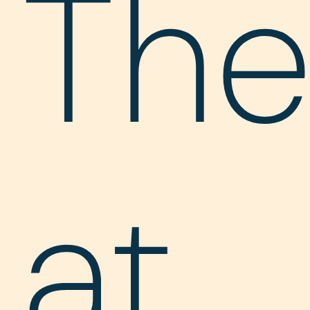
The
at